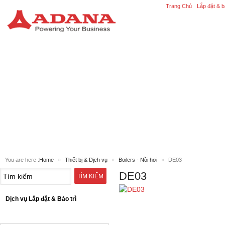
Trang Chủ
Lắp đặt & b
TRANG CHỦ
LẮP ĐẶT & BẢO TRÌ
VỆ SINH
AN NINH
HỖ TRỢ VĂ
Login
or
Register
LOG IN
Tên đăng nhập
Mật khẩu
You are here :
Home
»
Thiết bị & Dịch vụ
»
Boilers - Nồi hơi
»
DE03
Ghi nhớ
DE03
Dịch vụ Lắp đặt & Bảo trì
Quên mật khẩu?
Quên tên đăng nhập?
Thiết bị & Dịch vụ