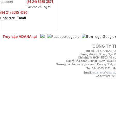
(84-24) 8585 3871
Fax cho chúng tôi
(84-24) 8585 4320
Email
Hoặc click
Truy cập ADANA tại
Google
CÔNG TY T
Trụ sở
:
Lô 3, Khu A1-A2
Phòng dự án
:
Số 45, Ngõ 1
Chi nhánh HCM
: R503, Vinc
Đại lý Hóa chất C88 tại HCM
: 507/67
Xưởng tái chế xử lý gas lạnh
: Đường NB4, K
Tel
: 024 8585 3871
Ho
Email
:
muahang@adanag
Copywright 2011