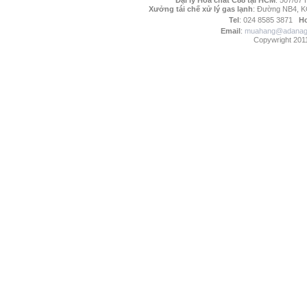
Đại lý Hóa chất C88 tại HCM
: 507/67
Xưởng tái chế xử lý gas lạnh
: Đường NB4, K
Tel
: 024 8585 3871
Ho
Email
:
muahang@adanag
Copywright 2011