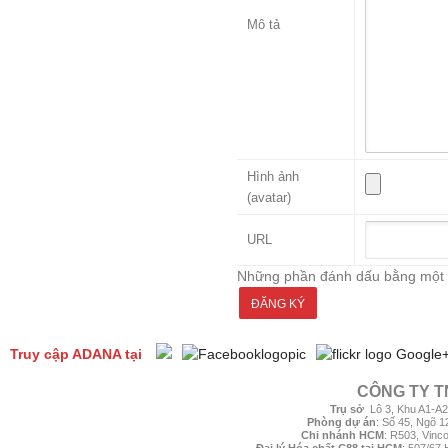
Mô tả
Hình ảnh
(avatar)
URL
Những phần đánh dấu bằng một dấ
ĐĂNG KÝ
Truy cập ADANA tại
Google
CÔNG TY T
Trụ sở
:
Lô 3, Khu A1-A2
Phòng dự án
:
Số 45, Ngõ 1
Chi nhánh HCM
: R503, Vinc